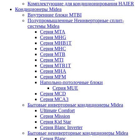
Комплектующие для кондиционирования HAIER
Кондиционеры Midea
Внутренние блоки MTBI
Полупромышленные Неинверторные сплит-
системы Midea
Серия MTA
Серия MHG
Серия MHB1T
Серия MHC
Серия MTB
Серия MTI
Серия MTB1T
Серия MHA
Серия MFM
Напольно-потолочные блоки
Серия MUE
Серия MCD
Серия MCA3
Бытовые инверторные кондиционеры Midea
Ultimate Comfort
Серия Mission
Серия Kid Star
Серия Blanc Inverter
Бытовые неинверторные кондиционеры Midea
Серия Blanc