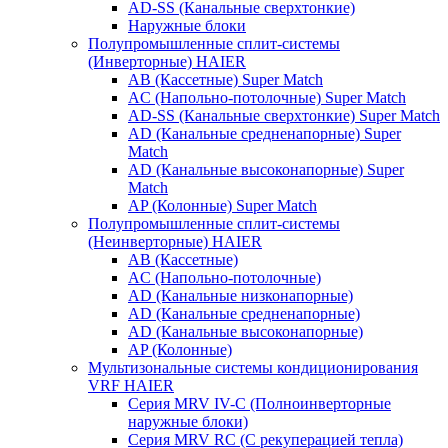
AD-SS (Канальные сверхтонкие)
Наружные блоки
Полупромышленные сплит-системы
(Инверторные) HAIER
AB (Кассетные) Super Match
AC (Напольно-потолочные) Super Match
AD-SS (Канальные сверхтонкие) Super Match
AD (Канальные средненапорные) Super
Match
AD (Канальные высоконапорные) Super
Match
AP (Колонные) Super Match
Полупромышленные сплит-системы
(Неинверторные) HAIER
AB (Кассетные)
AC (Напольно-потолочные)
AD (Канальные низконапорные)
AD (Канальные средненапорные)
AD (Канальные высоконапорные)
AP (Колонные)
Мультизональные системы кондиционирования
VRF HAIER
Серия MRV IV-C (Полноинверторные
наружные блоки)
Серия MRV RC (С рекуперацией тепла)