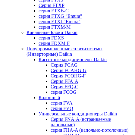
Серия FTXP
серия FTXB-C
серия FTXG "Emura"
серия FTXJ "Emura"
серия FTXM-M
Канальные Блоки Daikin
серия FDXS
серия FDXM-F
Полупромышленные сплит-системы
(Инверторные) Daikin
Кассетные кондиционеры Daikin
Серия FCAG
Серия FCAHG-G
Серия FCQHG-F
Серия FFA-A
Серия FFQ-C
серия FCQG
Колонный
серия FVA
серия FVQ
Универсальные кондиционеры Daikin
Серия FNA-A (встраиваемые
напольные)
серия FHA-A (напольно-потолочные)