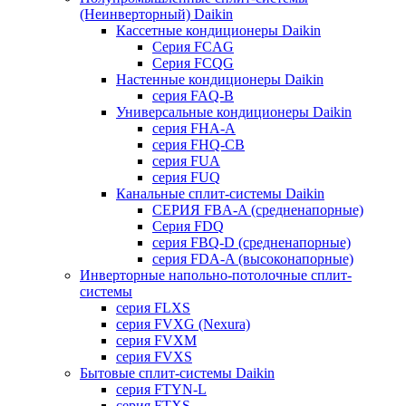
(Неинверторный) Daikin
Кассетные кондиционеры Daikin
Серия FCAG
Серия FCQG
Настенные кондиционеры Daikin
серия FAQ-B
Универсальные кондиционеры Daikin
серия FHA-A
серия FHQ-CB
серия FUA
серия FUQ
Канальные сплит-системы Daikin
СЕРИЯ FBA-A (средненапорные)
Серия FDQ
серия FBQ-D (средненапорные)
серия FDA-A (высоконапорные)
Инверторные напольно-потолочные сплит-
системы
серия FLXS
серия FVXG (Nexura)
серия FVXM
серия FVXS
Бытовые сплит-системы Daikin
серия FTYN-L
серия FTXS