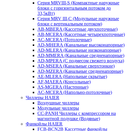
Серия MRVIII-S (Компактные наружные
блоки с горизонтальным потоком до
33,5кВт)
Серия MRV III-C (Модульные наружные
блоки с вертикальным потоком)
AB-MBERA (Кассетные двухпоточные)
AB-MCERA (Кассетные четырехпоточные)
AС-MСERA (Потолочные)
AD-MHERA (Канальные высоконапорные)
AD-MLERA (Канальные низконапорные)
AD-MMERA (Канальные средненапорные)
AD-MPERA (С подмесом свежего воздуха)
AD-MSERA (Канальные сверхтонкие)
AD-MZERA (Канальные средненапорные)
AE-MLERA (Напольные скрытые)
AF-MAERA (Консольные)
AS-MGERA (Настенные)
AС-MСERA (Напольно-потолочные)
Чиллеры HAIER
Воздушные чиллеры
Модульные чиллеры
CC-PANH Чиллеры с компрессором на
магнитной подушке (Водяные)
Фанкойлы HAIER
FCB-BCN2B Кассетные фанкойлы