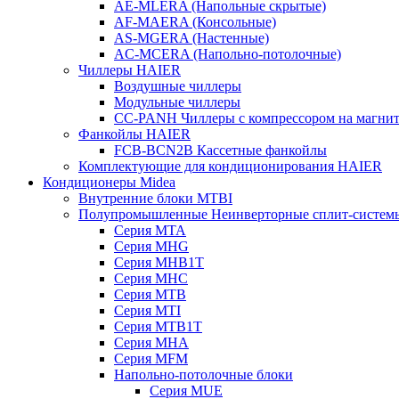
AE-MLERA (Напольные скрытые)
AF-MAERA (Консольные)
AS-MGERA (Настенные)
AС-MСERA (Напольно-потолочные)
Чиллеры HAIER
Воздушные чиллеры
Модульные чиллеры
CC-PANH Чиллеры с компрессором на магнит
Фанкойлы HAIER
FCB-BCN2B Кассетные фанкойлы
Комплектующие для кондиционирования HAIER
Кондиционеры Midea
Внутренние блоки MTBI
Полупромышленные Неинверторные сплит-систем
Серия MTA
Серия MHG
Серия MHB1T
Серия MHC
Серия MTB
Серия MTI
Серия MTB1T
Серия MHA
Серия MFM
Напольно-потолочные блоки
Серия MUE