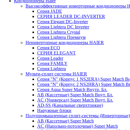
Кондиционеры Haier
Высокоэффективные инверторные кондиционеры 
Серия JADE
СЕРИЯ LEADER DC-INVERTER
Серия Elegant DC-Inverter
Серия Lightera DC Inverter
Серия Lightera Crystal
Серия Lightera Премиум
Неинверторные кондиционеры HAIER
Серия ECO
СЕРИЯ ELEGANT
Серия Leader
Серия FAMILY
Серия Lightera
Мульти-сплит системы HAIER
Серия "N" (Корпус 1 NS2ERA) Super Match Вн
Серия "N" (Корпус 2 NS2HRA) Super Match Вн
Серия Aqua Super Match Внутр. Бл.
AB (Кассетные) Super Match Внут. Бл.
AC (Универсал) Super Match Внут. Бл.
AD-SS (Канальные сверхтонкие)
Наружные блоки
Полупромышленные сплит-системы (Инверторные
AB (Кассетные) Super Match
AC (Напольно-потолочные) Super Match