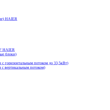
ые) HAIER
RF HAIER
ые блоки)
 с горизонтальным потоком до 33,5кВт)
 с вертикальным потоком)