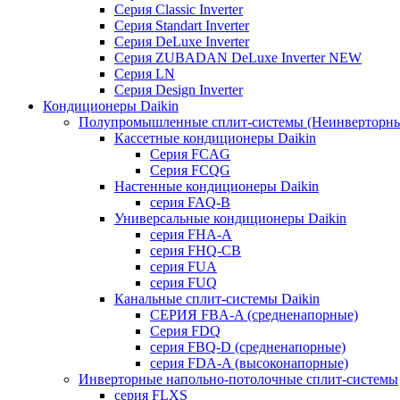
Серия Classic Inverter
Серия Standart Inverter
Серия DeLuxe Inverter
Серия ZUBADAN DeLuxe Inverter NEW
Серия LN
Серия Design Inverter
Кондиционеры Daikin
Полупромышленные сплит-системы (Неинверторны
Кассетные кондиционеры Daikin
Серия FCAG
Серия FCQG
Настенные кондиционеры Daikin
серия FAQ-B
Универсальные кондиционеры Daikin
серия FHA-A
серия FHQ-CB
серия FUA
серия FUQ
Канальные сплит-системы Daikin
СЕРИЯ FBA-A (средненапорные)
Серия FDQ
серия FBQ-D (средненапорные)
серия FDA-A (высоконапорные)
Инверторные напольно-потолочные сплит-системы
серия FLXS