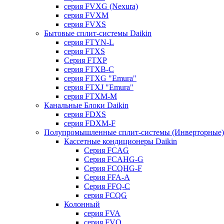
серия FVXG (Nexura)
серия FVXM
серия FVXS
Бытовые сплит-системы Daikin
серия FTYN-L
серия FTXS
Серия FTXP
серия FTXB-C
серия FTXG "Emura"
серия FTXJ "Emura"
серия FTXM-M
Канальные Блоки Daikin
серия FDXS
серия FDXM-F
Полупромышленные сплит-системы (Инверторные) 
Кассетные кондиционеры Daikin
Серия FCAG
Серия FCAHG-G
Серия FCQHG-F
Серия FFA-A
Серия FFQ-C
серия FCQG
Колонный
серия FVA
серия FVQ