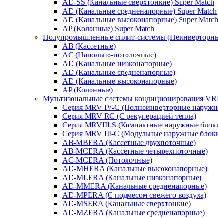
AD-SS (Канальные сверхтонкие) Super Match
AD (Канальные средненапорные) Super Match
AD (Канальные высоконапорные) Super Match
AP (Колонные) Super Match
Полупромышленные сплит-системы (Неинверторн
AB (Кассетные)
AC (Напольно-потолочные)
AD (Канальные низконапорные)
AD (Канальные средненапорные)
AD (Канальные высоконапорные)
AP (Колонные)
Мультизональные системы кондиционирования V
Серия MRV IV-C (Полноинверторные наружн
Серия MRV RC (С рекуперацией тепла)
Серия MRVIII-S (Компактные наружные блоки
Серия MRV III-C (Модульные наружные блоки
AB-MBERA (Кассетные двухпоточные)
AB-MCERA (Кассетные четырехпоточные)
AС-MСERA (Потолочные)
AD-MHERA (Канальные высоконапорные)
AD-MLERA (Канальные низконапорные)
AD-MMERA (Канальные средненапорные)
AD-MPERA (С подмесом свежего воздуха)
AD-MSERA (Канальные сверхтонкие)
AD-MZERA (Канальные средненапорные)