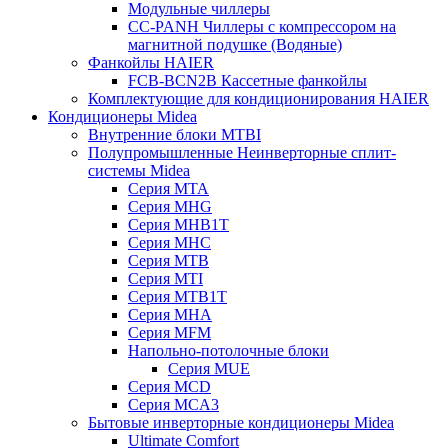
Модульные чиллеры
CC-PANH Чиллеры с компрессором на
магнитной подушке (Водяные)
Фанкойлы HAIER
FCB-BCN2B Кассетные фанкойлы
Комплектующие для кондиционирования HAIER
Кондиционеры Midea
Внутренние блоки MTBI
Полупромышленные Неинверторные сплит-
системы Midea
Серия MTA
Серия MHG
Серия MHB1T
Серия MHC
Серия MTB
Серия MTI
Серия MTB1T
Серия MHA
Серия MFM
Напольно-потолочные блоки
Серия MUE
Серия MCD
Серия MCA3
Бытовые инверторные кондиционеры Midea
Ultimate Comfort