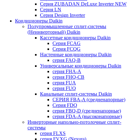
Серия ZUBADAN DeLuxe Inverter NEW
Серия LN
Серия Design Inverter
Кондиционеры Daikin
Полупромышленные сплит-системы
(Неинверторный) Daikin
Кассетные кондиционеры Daikin
Серия FCAG
Серия FCQG
Настенные кондиционеры Daikin
серия FAQ-B
Универсальные кондиционеры Daikin
серия FHA-A
серия FHQ-CB
серия FUA
серия FUQ
Канальные сплит-системы Daikin
СЕРИЯ FBA-A (средненапорные)
Серия FDQ
серия FBQ-D (средненапорные)
серия FDA-A (высоконапорные)
Инверторные напольно-потолочные сплит-
системы
серия FLXS
серия FVXG (Nexura)