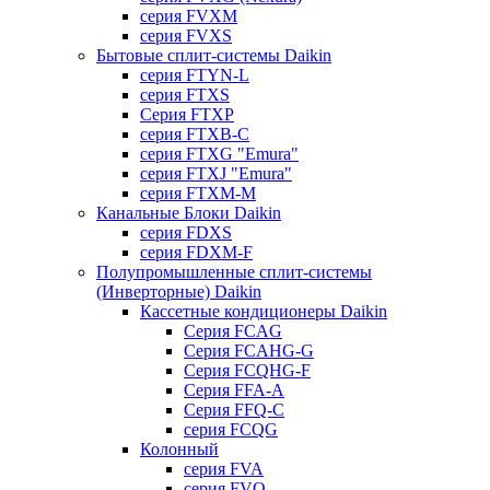
серия FVXM
серия FVXS
Бытовые сплит-системы Daikin
серия FTYN-L
серия FTXS
Серия FTXP
серия FTXB-C
серия FTXG "Emura"
серия FTXJ "Emura"
серия FTXM-M
Канальные Блоки Daikin
серия FDXS
серия FDXM-F
Полупромышленные сплит-системы
(Инверторные) Daikin
Кассетные кондиционеры Daikin
Серия FCAG
Серия FCAHG-G
Серия FCQHG-F
Серия FFA-A
Серия FFQ-C
серия FCQG
Колонный
серия FVA
серия FVQ