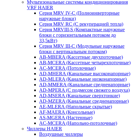
Мультизональные системы кондиционирования
VRF HAIER
Серия MRV IV-C (Полноинверторные
наружные блоки)
Серия MRV RC (С рекуперацией тепла)
Серия MRVIII-S (Компактные наружные
блоки с горизонтальным потоком до
33,5кВт)
Серия MRV III-C (Модульные наружные
блоки с вертикальным потоком)
AB-MBERA (Кассетные двухпоточные)
AB-MCERA (Кассетные четырехпоточные)
AС-MСERA (Потолочные)
AD-MHERA (Канальные высоконапорные)
AD-MLERA (Канальные низконапорные)
AD-MMERA (Канальные средненапорные)
AD-MPERA (С подмесом свежего воздуха)
AD-MSERA (Канальные сверхтонкие)
AD-MZERA (Канальные средненапорные)
AE-MLERA (Напольные скрытые)
AF-MAERA (Консольные)
AS-MGERA (Настенные)
AС-MСERA (Напольно-потолочные)
Чиллеры HAIER
Воздушные чиллеры