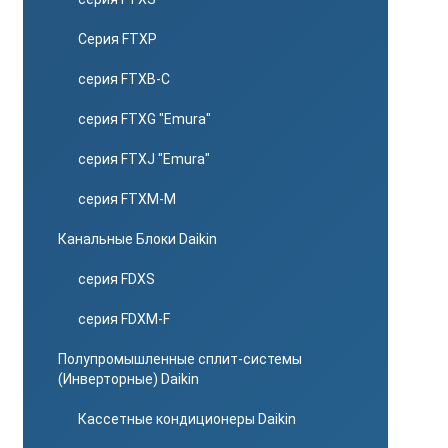
Серия FTXP
серия FTXB-C
серия FTXG "Emura"
серия FTXJ "Emura"
серия FTXM-M
Канальные Блоки Daikin
серия FDXS
серия FDXM-F
Полупромышленные сплит-системы
(Инверторные) Daikin
Кассетные кондиционеры Daikin