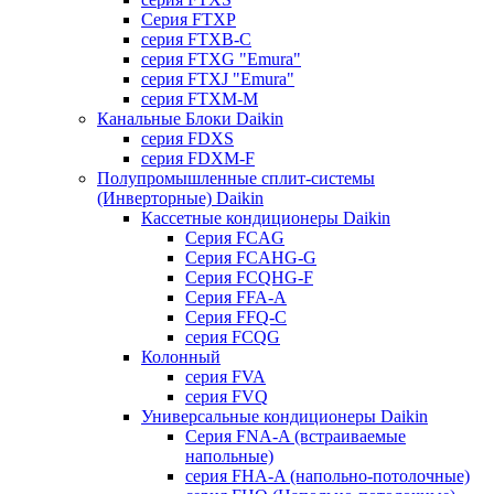
Серия FTXP
серия FTXB-C
серия FTXG "Emura"
серия FTXJ "Emura"
серия FTXM-M
Канальные Блоки Daikin
серия FDXS
серия FDXM-F
Полупромышленные сплит-системы
(Инверторные) Daikin
Кассетные кондиционеры Daikin
Серия FCAG
Серия FCAHG-G
Серия FCQHG-F
Серия FFA-A
Серия FFQ-C
серия FCQG
Колонный
серия FVA
серия FVQ
Универсальные кондиционеры Daikin
Серия FNA-A (встраиваемые
напольные)
серия FHA-A (напольно-потолочные)