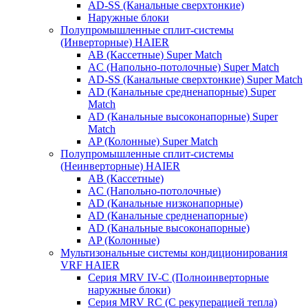
AD-SS (Канальные сверхтонкие)
Наружные блоки
Полупромышленные сплит-системы
(Инверторные) HAIER
AB (Кассетные) Super Match
AC (Напольно-потолочные) Super Match
AD-SS (Канальные сверхтонкие) Super Match
AD (Канальные средненапорные) Super
Match
AD (Канальные высоконапорные) Super
Match
AP (Колонные) Super Match
Полупромышленные сплит-системы
(Неинверторные) HAIER
AB (Кассетные)
AC (Напольно-потолочные)
AD (Канальные низконапорные)
AD (Канальные средненапорные)
AD (Канальные высоконапорные)
AP (Колонные)
Мультизональные системы кондиционирования
VRF HAIER
Серия MRV IV-C (Полноинверторные
наружные блоки)
Серия MRV RC (С рекуперацией тепла)