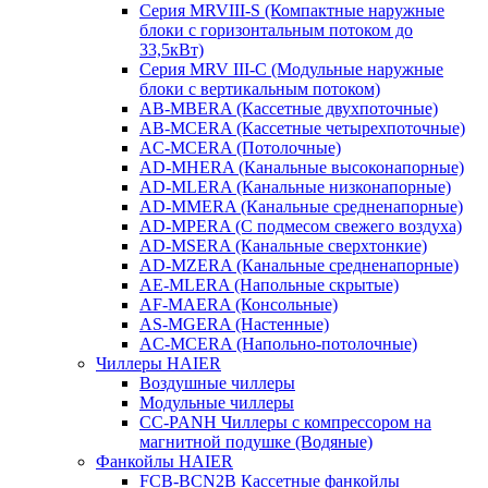
Серия MRVIII-S (Компактные наружные
блоки с горизонтальным потоком до
33,5кВт)
Серия MRV III-C (Модульные наружные
блоки с вертикальным потоком)
AB-MBERA (Кассетные двухпоточные)
AB-MCERA (Кассетные четырехпоточные)
AС-MСERA (Потолочные)
AD-MHERA (Канальные высоконапорные)
AD-MLERA (Канальные низконапорные)
AD-MMERA (Канальные средненапорные)
AD-MPERA (С подмесом свежего воздуха)
AD-MSERA (Канальные сверхтонкие)
AD-MZERA (Канальные средненапорные)
AE-MLERA (Напольные скрытые)
AF-MAERA (Консольные)
AS-MGERA (Настенные)
AС-MСERA (Напольно-потолочные)
Чиллеры HAIER
Воздушные чиллеры
Модульные чиллеры
CC-PANH Чиллеры с компрессором на
магнитной подушке (Водяные)
Фанкойлы HAIER
FCB-BCN2B Кассетные фанкойлы