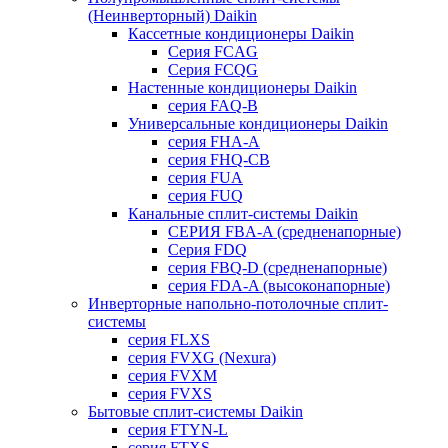
(Неинверторный) Daikin
Кассетные кондиционеры Daikin
Серия FCAG
Серия FCQG
Настенные кондиционеры Daikin
серия FAQ-B
Универсальные кондиционеры Daikin
серия FHA-A
серия FHQ-CB
серия FUA
серия FUQ
Канальные сплит-системы Daikin
СЕРИЯ FBA-A (средненапорные)
Серия FDQ
серия FBQ-D (средненапорные)
серия FDA-A (высоконапорные)
Инверторные напольно-потолочные сплит-
системы
серия FLXS
серия FVXG (Nexura)
серия FVXM
серия FVXS
Бытовые сплит-системы Daikin
серия FTYN-L
серия FTXS