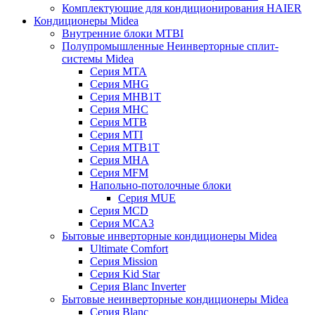
Комплектующие для кондиционирования HAIER
Кондиционеры Midea
Внутренние блоки MTBI
Полупромышленные Неинверторные сплит-
системы Midea
Серия MTA
Серия MHG
Серия MHB1T
Серия MHC
Серия MTB
Серия MTI
Серия MTB1T
Серия MHA
Серия MFM
Напольно-потолочные блоки
Серия MUE
Серия MCD
Серия MCA3
Бытовые инверторные кондиционеры Midea
Ultimate Comfort
Серия Mission
Серия Kid Star
Серия Blanc Inverter
Бытовые неинверторные кондиционеры Midea
Серия Blanc