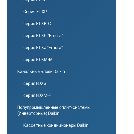
Серия FTXP
серия FTXB-C
серия FTXG "Emura"
серия FTXJ "Emura"
серия FTXM-M
Канальные Блоки Daikin
серия FDXS
серия FDXM-F
Полупромышленные сплит-системы
(Инверторные) Daikin
Кассетные кондиционеры Daikin