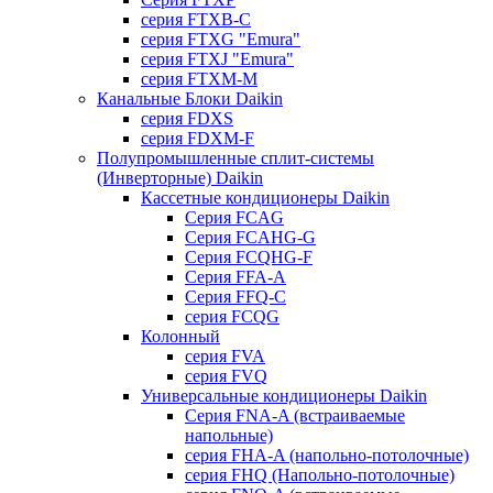
серия FTXB-C
серия FTXG "Emura"
серия FTXJ "Emura"
серия FTXM-M
Канальные Блоки Daikin
серия FDXS
серия FDXM-F
Полупромышленные сплит-системы
(Инверторные) Daikin
Кассетные кондиционеры Daikin
Серия FCAG
Серия FCAHG-G
Серия FCQHG-F
Серия FFA-A
Серия FFQ-C
серия FCQG
Колонный
серия FVA
серия FVQ
Универсальные кондиционеры Daikin
Серия FNA-A (встраиваемые
напольные)
серия FHA-A (напольно-потолочные)
серия FHQ (Напольно-потолочные)