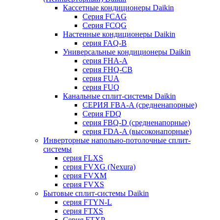
Кассетные кондиционеры Daikin
Серия FCAG
Серия FCQG
Настенные кондиционеры Daikin
серия FAQ-B
Универсальные кондиционеры Daikin
серия FHA-A
серия FHQ-CB
серия FUA
серия FUQ
Канальные сплит-системы Daikin
СЕРИЯ FBA-A (средненапорные)
Серия FDQ
серия FBQ-D (средненапорные)
серия FDA-A (высоконапорные)
Инверторные напольно-потолочные сплит-
системы
серия FLXS
серия FVXG (Nexura)
серия FVXM
серия FVXS
Бытовые сплит-системы Daikin
серия FTYN-L
серия FTXS
Серия FTXP