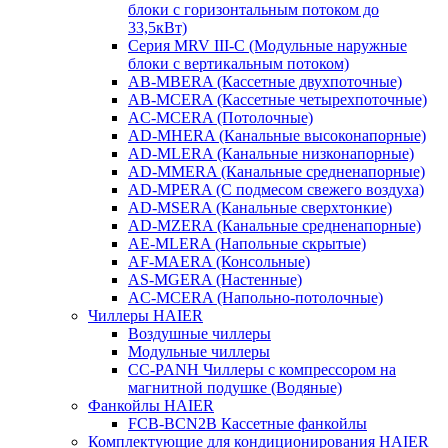
блоки с горизонтальным потоком до
33,5кВт)
Серия MRV III-C (Модульные наружные
блоки с вертикальным потоком)
AB-MBERA (Кассетные двухпоточные)
AB-MCERA (Кассетные четырехпоточные)
AС-MСERA (Потолочные)
AD-MHERA (Канальные высоконапорные)
AD-MLERA (Канальные низконапорные)
AD-MMERA (Канальные средненапорные)
AD-MPERA (С подмесом свежего воздуха)
AD-MSERA (Канальные сверхтонкие)
AD-MZERA (Канальные средненапорные)
AE-MLERA (Напольные скрытые)
AF-MAERA (Консольные)
AS-MGERA (Настенные)
AС-MСERA (Напольно-потолочные)
Чиллеры HAIER
Воздушные чиллеры
Модульные чиллеры
CC-PANH Чиллеры с компрессором на
магнитной подушке (Водяные)
Фанкойлы HAIER
FCB-BCN2B Кассетные фанкойлы
Комплектующие для кондиционирования HAIER