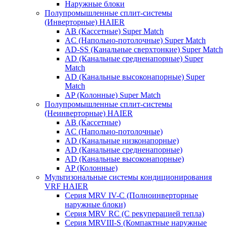
Наружные блоки
Полупромышленные сплит-системы
(Инверторные) HAIER
AB (Кассетные) Super Match
AC (Напольно-потолочные) Super Match
AD-SS (Канальные сверхтонкие) Super Match
AD (Канальные средненапорные) Super
Match
AD (Канальные высоконапорные) Super
Match
AP (Колонные) Super Match
Полупромышленные сплит-системы
(Неинверторные) HAIER
AB (Кассетные)
AC (Напольно-потолочные)
AD (Канальные низконапорные)
AD (Канальные средненапорные)
AD (Канальные высоконапорные)
AP (Колонные)
Мультизональные системы кондиционирования
VRF HAIER
Серия MRV IV-C (Полноинверторные
наружные блоки)
Серия MRV RC (С рекуперацией тепла)
Серия MRVIII-S (Компактные наружные