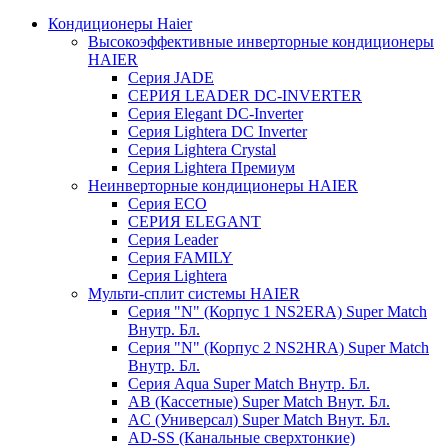
Кондиционеры Haier
Высокоэффективные инверторные кондиционеры
HAIER
Серия JADE
СЕРИЯ LEADER DC-INVERTER
Серия Elegant DC-Inverter
Серия Lightera DC Inverter
Серия Lightera Crystal
Серия Lightera Премиум
Неинверторные кондиционеры HAIER
Серия ECO
СЕРИЯ ELEGANT
Серия Leader
Серия FAMILY
Серия Lightera
Мульти-сплит системы HAIER
Серия "N" (Корпус 1 NS2ERA) Super Match
Внутр. Бл.
Серия "N" (Корпус 2 NS2HRA) Super Match
Внутр. Бл.
Серия Aqua Super Match Внутр. Бл.
AB (Кассетные) Super Match Внут. Бл.
AC (Универсал) Super Match Внут. Бл.
AD-SS (Канальные сверхтонкие)