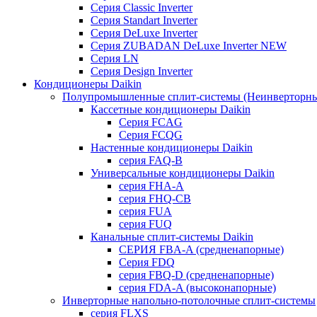
Серия Classic Inverter
Серия Standart Inverter
Серия DeLuxe Inverter
Серия ZUBADAN DeLuxe Inverter NEW
Серия LN
Серия Design Inverter
Кондиционеры Daikin
Полупромышленные сплит-системы (Неинверторны
Кассетные кондиционеры Daikin
Серия FCAG
Серия FCQG
Настенные кондиционеры Daikin
серия FAQ-B
Универсальные кондиционеры Daikin
серия FHA-A
серия FHQ-CB
серия FUA
серия FUQ
Канальные сплит-системы Daikin
СЕРИЯ FBA-A (средненапорные)
Серия FDQ
серия FBQ-D (средненапорные)
серия FDA-A (высоконапорные)
Инверторные напольно-потолочные сплит-системы
серия FLXS