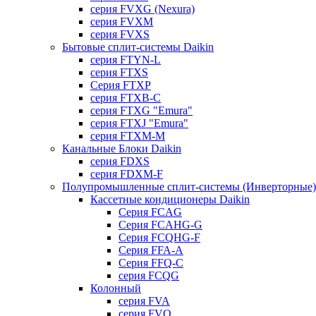
серия FVXG (Nexura)
серия FVXM
серия FVXS
Бытовые сплит-системы Daikin
серия FTYN-L
серия FTXS
Серия FTXP
серия FTXB-C
серия FTXG "Emura"
серия FTXJ "Emura"
серия FTXM-M
Канальные Блоки Daikin
серия FDXS
серия FDXM-F
Полупромышленные сплит-системы (Инверторные) 
Кассетные кондиционеры Daikin
Серия FCAG
Серия FCAHG-G
Серия FCQHG-F
Серия FFA-A
Серия FFQ-C
серия FCQG
Колонный
серия FVA
серия FVQ