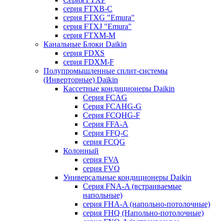
серия FTXB-C
серия FTXG "Emura"
серия FTXJ "Emura"
серия FTXM-M
Канальные Блоки Daikin
серия FDXS
серия FDXM-F
Полупромышленные сплит-системы
(Инверторные) Daikin
Кассетные кондиционеры Daikin
Серия FCAG
Серия FCAHG-G
Серия FCQHG-F
Серия FFA-A
Серия FFQ-C
серия FCQG
Колонный
серия FVA
серия FVQ
Универсальные кондиционеры Daikin
Серия FNA-A (встраиваемые
напольные)
серия FHA-A (напольно-потолочные)
серия FHQ (Напольно-потолочные)