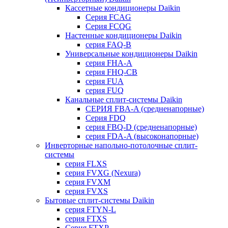
Кассетные кондиционеры Daikin
Серия FCAG
Серия FCQG
Настенные кондиционеры Daikin
серия FAQ-B
Универсальные кондиционеры Daikin
серия FHA-A
серия FHQ-CB
серия FUA
серия FUQ
Канальные сплит-системы Daikin
СЕРИЯ FBA-A (средненапорные)
Серия FDQ
серия FBQ-D (средненапорные)
серия FDA-A (высоконапорные)
Инверторные напольно-потолочные сплит-
системы
серия FLXS
серия FVXG (Nexura)
серия FVXM
серия FVXS
Бытовые сплит-системы Daikin
серия FTYN-L
серия FTXS
Серия FTXP