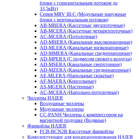
блоки с горизонтальным потоком до
33,5кВт)
Серия MRV III-C (Модульные наружные
блоки с вертикальным потоком)
AB-MBERA (Кассетные двухпоточные)
AB-MCERA (Кассетные четырехпоточные)
AС-MСERA (Потолочные)
AD-MHERA (Канальные высоконапорные)
AD-MLERA (Канальные низконапорные)
AD-MMERA (Канальные средненапорные)
AD-MPERA (С подмесом свежего воздуха)
AD-MSERA (Канальные сверхтонкие)
AD-MZERA (Канальные средненапорные)
AE-MLERA (Напольные скрытые)
AF-MAERA (Консольные)
AS-MGERA (Настенные)
AС-MСERA (Напольно-потолочные)
Чиллеры HAIER
Воздушные чиллеры
Модульные чиллеры
CC-PANH Чиллеры с компрессором на
магнитной подушке (Водяные)
Фанкойлы HAIER
FCB-BCN2B Кассетные фанкойлы
Комплектующие для кондиционирования HAIER