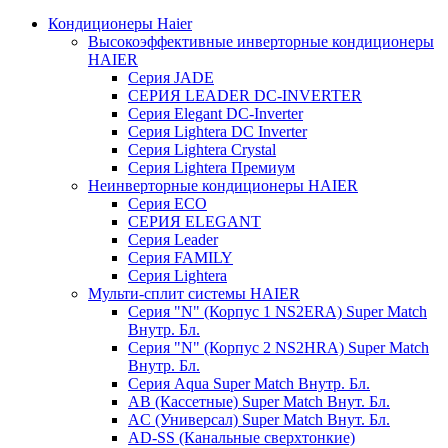
Кондиционеры Haier
Высокоэффективные инверторные кондиционеры
HAIER
Серия JADE
СЕРИЯ LEADER DC-INVERTER
Серия Elegant DC-Inverter
Серия Lightera DC Inverter
Серия Lightera Crystal
Серия Lightera Премиум
Неинверторные кондиционеры HAIER
Серия ECO
СЕРИЯ ELEGANT
Серия Leader
Серия FAMILY
Серия Lightera
Мульти-сплит системы HAIER
Серия "N" (Корпус 1 NS2ERA) Super Match
Внутр. Бл.
Серия "N" (Корпус 2 NS2HRA) Super Match
Внутр. Бл.
Серия Aqua Super Match Внутр. Бл.
AB (Кассетные) Super Match Внут. Бл.
AC (Универсал) Super Match Внут. Бл.
AD-SS (Канальные сверхтонкие)