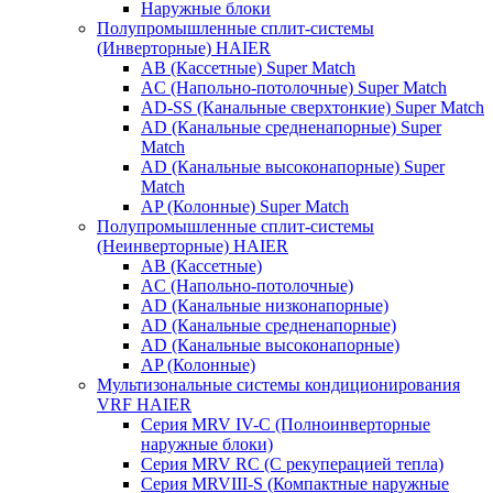
Наружные блоки
Полупромышленные сплит-системы
(Инверторные) HAIER
AB (Кассетные) Super Match
AC (Напольно-потолочные) Super Match
AD-SS (Канальные сверхтонкие) Super Match
AD (Канальные средненапорные) Super
Match
AD (Канальные высоконапорные) Super
Match
AP (Колонные) Super Match
Полупромышленные сплит-системы
(Неинверторные) HAIER
AB (Кассетные)
AC (Напольно-потолочные)
AD (Канальные низконапорные)
AD (Канальные средненапорные)
AD (Канальные высоконапорные)
AP (Колонные)
Мультизональные системы кондиционирования
VRF HAIER
Серия MRV IV-C (Полноинверторные
наружные блоки)
Серия MRV RC (С рекуперацией тепла)
Серия MRVIII-S (Компактные наружные