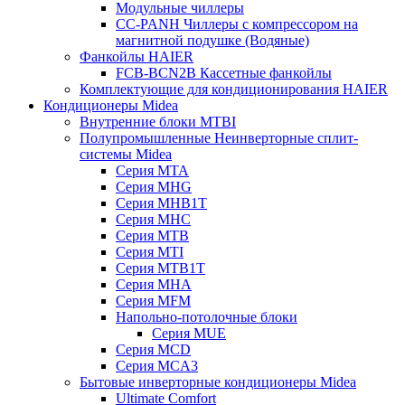
Модульные чиллеры
CC-PANH Чиллеры с компрессором на
магнитной подушке (Водяные)
Фанкойлы HAIER
FCB-BCN2B Кассетные фанкойлы
Комплектующие для кондиционирования HAIER
Кондиционеры Midea
Внутренние блоки MTBI
Полупромышленные Неинверторные сплит-
системы Midea
Серия MTA
Серия MHG
Серия MHB1T
Серия MHC
Серия MTB
Серия MTI
Серия MTB1T
Серия MHA
Серия MFM
Напольно-потолочные блоки
Серия MUE
Серия MCD
Серия MCA3
Бытовые инверторные кондиционеры Midea
Ultimate Comfort