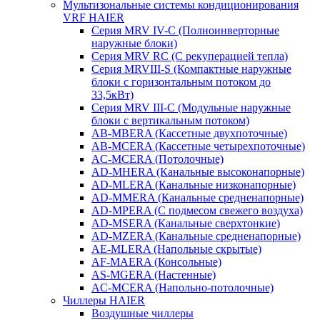
Мультизональные системы кондиционирования
VRF HAIER
Серия MRV IV-C (Полноинверторные
наружные блоки)
Серия MRV RC (С рекуперацией тепла)
Серия MRVIII-S (Компактные наружные
блоки с горизонтальным потоком до
33,5кВт)
Серия MRV III-C (Модульные наружные
блоки с вертикальным потоком)
AB-MBERA (Кассетные двухпоточные)
AB-MCERA (Кассетные четырехпоточные)
AС-MСERA (Потолочные)
AD-MHERA (Канальные высоконапорные)
AD-MLERA (Канальные низконапорные)
AD-MMERA (Канальные средненапорные)
AD-MPERA (С подмесом свежего воздуха)
AD-MSERA (Канальные сверхтонкие)
AD-MZERA (Канальные средненапорные)
AE-MLERA (Напольные скрытые)
AF-MAERA (Консольные)
AS-MGERA (Настенные)
AС-MСERA (Напольно-потолочные)
Чиллеры HAIER
Воздушные чиллеры