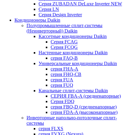
Серия ZUBADAN DeLuxe Inverter NEW
Серия LN
Серия Design Inverter
Кондиционеры Daikin
Полупромышленные сплит-системы
(Неинверторный) Daikin
Кассетные кондиционеры Daikin
Серия FCAG
Серия FCQG
Настенные кондиционеры Daikin
серия FAQ-B
Универсальные кондиционеры Daikin
серия FHA-A
серия FHQ-CB
серия FUA
серия FUQ
Канальные сплит-системы Daikin
СЕРИЯ FBA-A (средненапорные)
Серия FDQ
серия FBQ-D (средненапорные)
серия FDA-A (высоконапорные)
Инверторные напольно-потолочные сплит-
системы
серия FLXS
серия FVXG (Nexura)