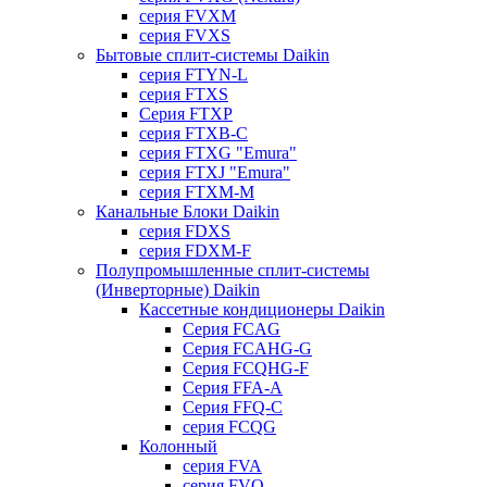
серия FVXM
серия FVXS
Бытовые сплит-системы Daikin
серия FTYN-L
серия FTXS
Серия FTXP
серия FTXB-C
серия FTXG "Emura"
серия FTXJ "Emura"
серия FTXM-M
Канальные Блоки Daikin
серия FDXS
серия FDXM-F
Полупромышленные сплит-системы
(Инверторные) Daikin
Кассетные кондиционеры Daikin
Серия FCAG
Серия FCAHG-G
Серия FCQHG-F
Серия FFA-A
Серия FFQ-C
серия FCQG
Колонный
серия FVA
серия FVQ