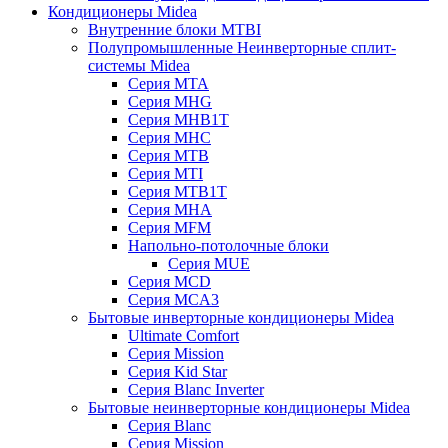
Кондиционеры Midea
Внутренние блоки MTBI
Полупромышленные Неинверторные сплит-
системы Midea
Серия MTA
Серия MHG
Серия MHB1T
Серия MHC
Серия MTB
Серия MTI
Серия MTB1T
Серия MHA
Серия MFM
Напольно-потолочные блоки
Серия MUE
Серия MCD
Серия MCA3
Бытовые инверторные кондиционеры Midea
Ultimate Comfort
Серия Mission
Серия Kid Star
Серия Blanc Inverter
Бытовые неинверторные кондиционеры Midea
Серия Blanc
Серия Mission