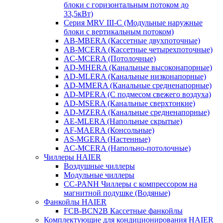
блоки с горизонтальным потоком до
33,5кВт)
Серия MRV III-C (Модульные наружные
блоки с вертикальным потоком)
AB-MBERA (Кассетные двухпоточные)
AB-MCERA (Кассетные четырехпоточные)
AС-MСERA (Потолочные)
AD-MHERA (Канальные высоконапорные)
AD-MLERA (Канальные низконапорные)
AD-MMERA (Канальные средненапорные)
AD-MPERA (С подмесом свежего воздуха)
AD-MSERA (Канальные сверхтонкие)
AD-MZERA (Канальные средненапорные)
AE-MLERA (Напольные скрытые)
AF-MAERA (Консольные)
AS-MGERA (Настенные)
AС-MСERA (Напольно-потолочные)
Чиллеры HAIER
Воздушные чиллеры
Модульные чиллеры
CC-PANH Чиллеры с компрессором на
магнитной подушке (Водяные)
Фанкойлы HAIER
FCB-BCN2B Кассетные фанкойлы
Комплектующие для кондиционирования HAIER