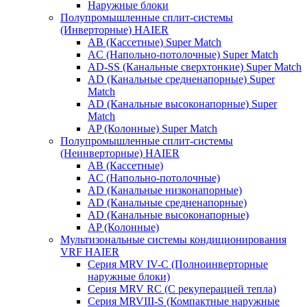
Наружные блоки
Полупромышленные сплит-системы
(Инверторные) HAIER
AB (Кассетные) Super Match
AC (Напольно-потолочные) Super Match
AD-SS (Канальные сверхтонкие) Super Match
AD (Канальные средненапорные) Super
Match
AD (Канальные высоконапорные) Super
Match
AP (Колонные) Super Match
Полупромышленные сплит-системы
(Неинверторные) HAIER
AB (Кассетные)
AC (Напольно-потолочные)
AD (Канальные низконапорные)
AD (Канальные средненапорные)
AD (Канальные высоконапорные)
AP (Колонные)
Мультизональные системы кондиционирования
VRF HAIER
Серия MRV IV-C (Полноинверторные
наружные блоки)
Серия MRV RC (С рекуперацией тепла)
Серия MRVIII-S (Компактные наружные