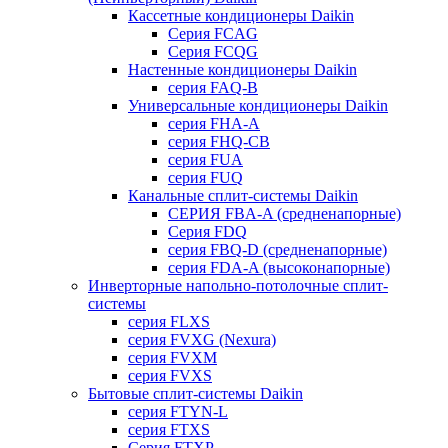
Кассетные кондиционеры Daikin
Серия FCAG
Серия FCQG
Настенные кондиционеры Daikin
серия FAQ-B
Универсальные кондиционеры Daikin
серия FHA-A
серия FHQ-CB
серия FUA
серия FUQ
Канальные сплит-системы Daikin
СЕРИЯ FBA-A (средненапорные)
Серия FDQ
серия FBQ-D (средненапорные)
серия FDA-A (высоконапорные)
Инверторные напольно-потолочные сплит-
системы
серия FLXS
серия FVXG (Nexura)
серия FVXM
серия FVXS
Бытовые сплит-системы Daikin
серия FTYN-L
серия FTXS
Серия FTXP