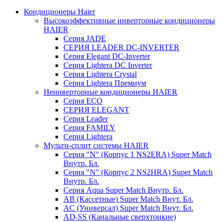
Кондиционеры Haier
Высокоэффективные инверторные кондиционеры
HAIER
Серия JADE
СЕРИЯ LEADER DC-INVERTER
Серия Elegant DC-Inverter
Серия Lightera DC Inverter
Серия Lightera Crystal
Серия Lightera Премиум
Неинверторные кондиционеры HAIER
Серия ECO
СЕРИЯ ELEGANT
Серия Leader
Серия FAMILY
Серия Lightera
Мульти-сплит системы HAIER
Серия "N" (Корпус 1 NS2ERA) Super Match
Внутр. Бл.
Серия "N" (Корпус 2 NS2HRA) Super Match
Внутр. Бл.
Серия Aqua Super Match Внутр. Бл.
AB (Кассетные) Super Match Внут. Бл.
AC (Универсал) Super Match Внут. Бл.
AD-SS (Канальные сверхтонкие)