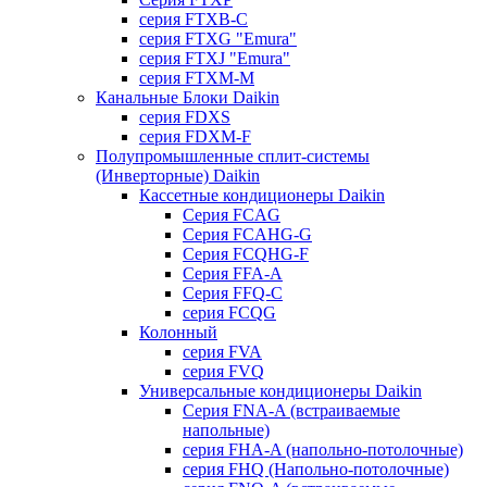
серия FTXB-C
серия FTXG "Emura"
серия FTXJ "Emura"
серия FTXM-M
Канальные Блоки Daikin
серия FDXS
серия FDXM-F
Полупромышленные сплит-системы
(Инверторные) Daikin
Кассетные кондиционеры Daikin
Серия FCAG
Серия FCAHG-G
Серия FCQHG-F
Серия FFA-A
Серия FFQ-C
серия FCQG
Колонный
серия FVA
серия FVQ
Универсальные кондиционеры Daikin
Серия FNA-A (встраиваемые
напольные)
серия FHA-A (напольно-потолочные)
серия FHQ (Напольно-потолочные)