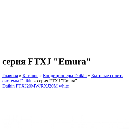
серия FTXJ "Emura"
Главная
»
Каталог
»
Кондиционеры Daikin
»
Бытовые сплит-
системы Daikin
»
серия FTXJ "Emura"
Вы здесь
Daikin FTXJ20MW/RXJ20M white