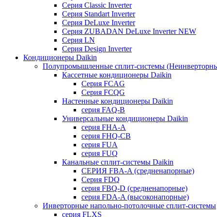
Серия Classic Inverter
Серия Standart Inverter
Серия DeLuxe Inverter
Серия ZUBADAN DeLuxe Inverter NEW
Серия LN
Серия Design Inverter
Кондиционеры Daikin
Полупромышленные сплит-системы (Неинверторны
Кассетные кондиционеры Daikin
Серия FCAG
Серия FCQG
Настенные кондиционеры Daikin
серия FAQ-B
Универсальные кондиционеры Daikin
серия FHA-A
серия FHQ-CB
серия FUA
серия FUQ
Канальные сплит-системы Daikin
СЕРИЯ FBA-A (средненапорные)
Серия FDQ
серия FBQ-D (средненапорные)
серия FDA-A (высоконапорные)
Инверторные напольно-потолочные сплит-системы
серия FLXS