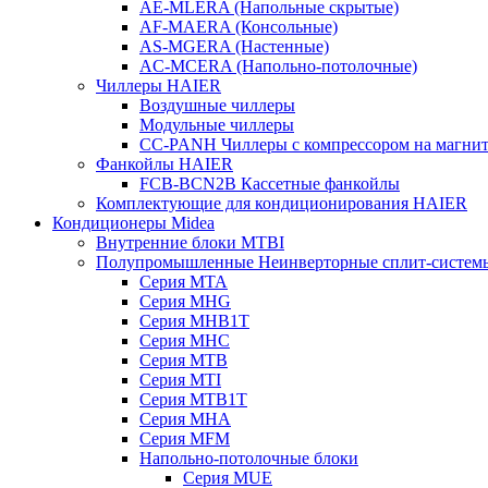
AE-MLERA (Напольные скрытые)
AF-MAERA (Консольные)
AS-MGERA (Настенные)
AС-MСERA (Напольно-потолочные)
Чиллеры HAIER
Воздушные чиллеры
Модульные чиллеры
CC-PANH Чиллеры с компрессором на магнит
Фанкойлы HAIER
FCB-BCN2B Кассетные фанкойлы
Комплектующие для кондиционирования HAIER
Кондиционеры Midea
Внутренние блоки MTBI
Полупромышленные Неинверторные сплит-систем
Серия MTA
Серия MHG
Серия MHB1T
Серия MHC
Серия MTB
Серия MTI
Серия MTB1T
Серия MHA
Серия MFM
Напольно-потолочные блоки
Серия MUE