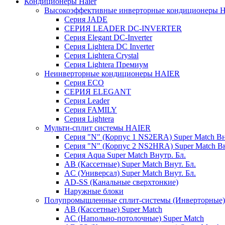
Кондиционеры Haier
Высокоэффективные инверторные кондиционеры 
Серия JADE
СЕРИЯ LEADER DC-INVERTER
Серия Elegant DC-Inverter
Серия Lightera DC Inverter
Серия Lightera Crystal
Серия Lightera Премиум
Неинверторные кондиционеры HAIER
Серия ECO
СЕРИЯ ELEGANT
Серия Leader
Серия FAMILY
Серия Lightera
Мульти-сплит системы HAIER
Серия "N" (Корпус 1 NS2ERA) Super Match Вн
Серия "N" (Корпус 2 NS2HRA) Super Match Вн
Серия Aqua Super Match Внутр. Бл.
AB (Кассетные) Super Match Внут. Бл.
AC (Универсал) Super Match Внут. Бл.
AD-SS (Канальные сверхтонкие)
Наружные блоки
Полупромышленные сплит-системы (Инверторные
AB (Кассетные) Super Match
AC (Напольно-потолочные) Super Match