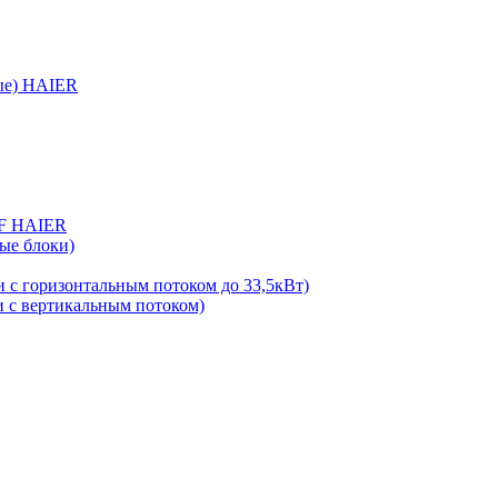
ые) HAIER
RF HAIER
ые блоки)
 с горизонтальным потоком до 33,5кВт)
 с вертикальным потоком)