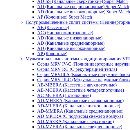
AD-SS (Канальные сверхтонкие) Super Match
AD (Канальные средненапорные) Super Match
AD (Канальные высоконапорные) Super Match
AP (Колонные) Super Match
Полупромышленные сплит-системы (Неинверторн
AB (Кассетные)
AC (Напольно-потолочные)
AD (Канальные низконапорные)
AD (Канальные средненапорные)
AD (Канальные высоконапорные)
AP (Колонные)
Мультизональные системы кондиционирования V
Серия MRV IV-C (Полноинверторные наружн
Серия MRV RC (С рекуперацией тепла)
Серия MRVIII-S (Компактные наружные блоки
Серия MRV III-C (Модульные наружные блоки
AB-MBERA (Кассетные двухпоточные)
AB-MCERA (Кассетные четырехпоточные)
AС-MСERA (Потолочные)
AD-MHERA (Канальные высоконапорные)
AD-MLERA (Канальные низконапорные)
AD-MMERA (Канальные средненапорные)
AD-MPERA (С подмесом свежего воздуха)
AD-MSERA (Канальные сверхтонкие)
AD-MZERA (Канальные средненапорные)