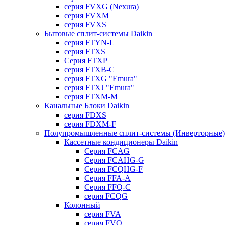
серия FVXG (Nexura)
серия FVXM
серия FVXS
Бытовые сплит-системы Daikin
серия FTYN-L
серия FTXS
Серия FTXP
серия FTXB-C
серия FTXG "Emura"
серия FTXJ "Emura"
серия FTXM-M
Канальные Блоки Daikin
серия FDXS
серия FDXM-F
Полупромышленные сплит-системы (Инверторные) 
Кассетные кондиционеры Daikin
Серия FCAG
Серия FCAHG-G
Серия FCQHG-F
Серия FFA-A
Серия FFQ-C
серия FCQG
Колонный
серия FVA
серия FVQ