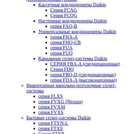
Кассетные кондиционеры Daikin
Серия FCAG
Серия FCQG
Настенные кондиционеры Daikin
серия FAQ-B
Универсальные кондиционеры Daikin
серия FHA-A
серия FHQ-CB
серия FUA
серия FUQ
Канальные сплит-системы Daikin
СЕРИЯ FBA-A (средненапорные)
Серия FDQ
серия FBQ-D (средненапорные)
серия FDA-A (высоконапорные)
Инверторные напольно-потолочные сплит-
системы
серия FLXS
серия FVXG (Nexura)
серия FVXM
серия FVXS
Бытовые сплит-системы Daikin
серия FTYN-L
серия FTXS
Серия FTXP