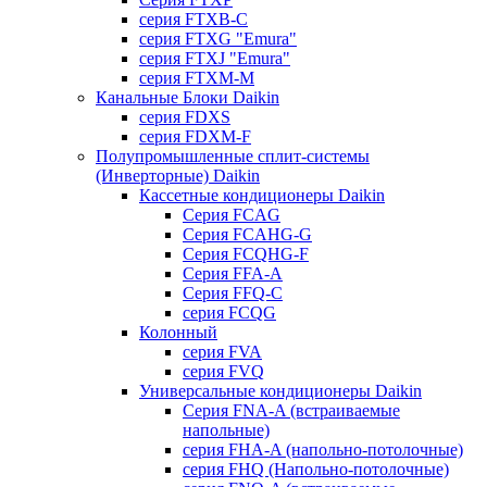
серия FTXB-C
серия FTXG "Emura"
серия FTXJ "Emura"
серия FTXM-M
Канальные Блоки Daikin
серия FDXS
серия FDXM-F
Полупромышленные сплит-системы
(Инверторные) Daikin
Кассетные кондиционеры Daikin
Серия FCAG
Серия FCAHG-G
Серия FCQHG-F
Серия FFA-A
Серия FFQ-C
серия FCQG
Колонный
серия FVA
серия FVQ
Универсальные кондиционеры Daikin
Серия FNA-A (встраиваемые
напольные)
серия FHA-A (напольно-потолочные)
серия FHQ (Напольно-потолочные)