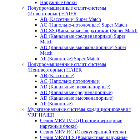
Наружные блоки
Полупромышленные сплит-системы
(Инверторные) HAIER
AB (Кассетные) Super Match
AC (Напольно-потолочные) Super Match
AD-SS (Канальные сверхтонкие) Super Match
AD (Канальные средненапорные) Super
Match
AD (Канальные высоконапорные) Super
Match
AP (Колонные) Super Match
Полупромышленные сплит-системы
(Неинверторные) HAIER
AB (Кассетные)
AC (Напольно-потолочные)
AD (Канальные низконапорные)
AD (Канальные средненапорные)
AD (Канальные высоконапорные)
AP (Колонные)
Мультизональные системы кондиционирования
VRF HAIER
Серия MRV IV-C (Полноинверторные
наружные блоки)
Серия MRV RC (С рекуперацией тепла)
Серия MRVIII-S (Компактные наружные