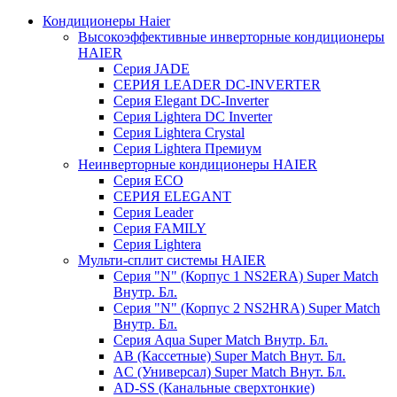
Кондиционеры Haier
Высокоэффективные инверторные кондиционеры
HAIER
Серия JADE
СЕРИЯ LEADER DC-INVERTER
Серия Elegant DC-Inverter
Серия Lightera DC Inverter
Серия Lightera Crystal
Серия Lightera Премиум
Неинверторные кондиционеры HAIER
Серия ECO
СЕРИЯ ELEGANT
Серия Leader
Серия FAMILY
Серия Lightera
Мульти-сплит системы HAIER
Серия "N" (Корпус 1 NS2ERA) Super Match
Внутр. Бл.
Серия "N" (Корпус 2 NS2HRA) Super Match
Внутр. Бл.
Серия Aqua Super Match Внутр. Бл.
AB (Кассетные) Super Match Внут. Бл.
AC (Универсал) Super Match Внут. Бл.
AD-SS (Канальные сверхтонкие)