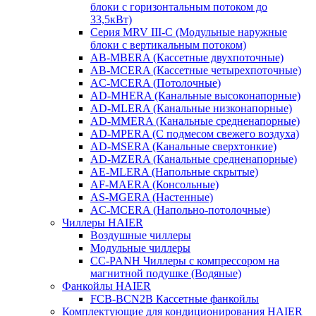
блоки с горизонтальным потоком до
33,5кВт)
Серия MRV III-C (Модульные наружные
блоки с вертикальным потоком)
AB-MBERA (Кассетные двухпоточные)
AB-MCERA (Кассетные четырехпоточные)
AС-MСERA (Потолочные)
AD-MHERA (Канальные высоконапорные)
AD-MLERA (Канальные низконапорные)
AD-MMERA (Канальные средненапорные)
AD-MPERA (С подмесом свежего воздуха)
AD-MSERA (Канальные сверхтонкие)
AD-MZERA (Канальные средненапорные)
AE-MLERA (Напольные скрытые)
AF-MAERA (Консольные)
AS-MGERA (Настенные)
AС-MСERA (Напольно-потолочные)
Чиллеры HAIER
Воздушные чиллеры
Модульные чиллеры
CC-PANH Чиллеры с компрессором на
магнитной подушке (Водяные)
Фанкойлы HAIER
FCB-BCN2B Кассетные фанкойлы
Комплектующие для кондиционирования HAIER