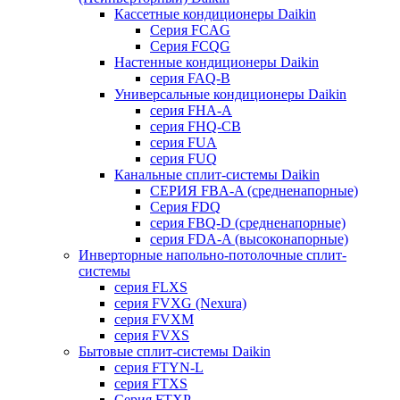
Кассетные кондиционеры Daikin
Серия FCAG
Серия FCQG
Настенные кондиционеры Daikin
серия FAQ-B
Универсальные кондиционеры Daikin
серия FHA-A
серия FHQ-CB
серия FUA
серия FUQ
Канальные сплит-системы Daikin
СЕРИЯ FBA-A (средненапорные)
Серия FDQ
серия FBQ-D (средненапорные)
серия FDA-A (высоконапорные)
Инверторные напольно-потолочные сплит-
системы
серия FLXS
серия FVXG (Nexura)
серия FVXM
серия FVXS
Бытовые сплит-системы Daikin
серия FTYN-L
серия FTXS
Серия FTXP