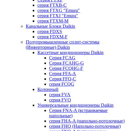
серия FTXB-C
серия FTXG "Emura"
серия FTXJ "Emura"
серия FTXM-M
Канальные Блоки Daikin
серия FDXS
серия FDXM-F
Полупромышленные сплит-системы
(Инверторные) Daikin
Кассетные кондиционеры Daikin
Серия FCAG
Серия FCAHG-G
Серия FCQHG-F
Серия FFA-A
Серия FFQ-C
серия FCQG
Колонный
серия FVA
серия FVQ
Универсальные кондиционеры Daikin
Серия FNA-A (встраиваемые
напольные)
серия FHA-A (напольно-потолочные)
серия FHQ (Напольно-потолочные)