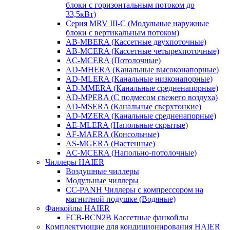
блоки с горизонтальным потоком до
33,5кВт)
Серия MRV III-C (Модульные наружные
блоки с вертикальным потоком)
AB-MBERA (Кассетные двухпоточные)
AB-MCERA (Кассетные четырехпоточные)
AС-MСERA (Потолочные)
AD-MHERA (Канальные высоконапорные)
AD-MLERA (Канальные низконапорные)
AD-MMERA (Канальные средненапорные)
AD-MPERA (С подмесом свежего воздуха)
AD-MSERA (Канальные сверхтонкие)
AD-MZERA (Канальные средненапорные)
AE-MLERA (Напольные скрытые)
AF-MAERA (Консольные)
AS-MGERA (Настенные)
AС-MСERA (Напольно-потолочные)
Чиллеры HAIER
Воздушные чиллеры
Модульные чиллеры
CC-PANH Чиллеры с компрессором на
магнитной подушке (Водяные)
Фанкойлы HAIER
FCB-BCN2B Кассетные фанкойлы
Комплектующие для кондиционирования HAIER