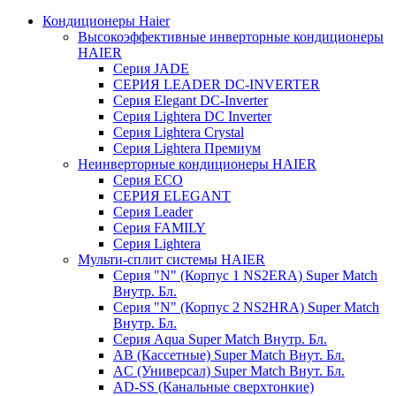
Кондиционеры Haier
Высокоэффективные инверторные кондиционеры
HAIER
Серия JADE
СЕРИЯ LEADER DC-INVERTER
Серия Elegant DC-Inverter
Серия Lightera DC Inverter
Серия Lightera Crystal
Серия Lightera Премиум
Неинверторные кондиционеры HAIER
Серия ECO
СЕРИЯ ELEGANT
Серия Leader
Серия FAMILY
Серия Lightera
Мульти-сплит системы HAIER
Серия "N" (Корпус 1 NS2ERA) Super Match
Внутр. Бл.
Серия "N" (Корпус 2 NS2HRA) Super Match
Внутр. Бл.
Серия Aqua Super Match Внутр. Бл.
AB (Кассетные) Super Match Внут. Бл.
AC (Универсал) Super Match Внут. Бл.
AD-SS (Канальные сверхтонкие)