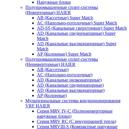
Наружные блоки
Полупромышленные сплит-системы
(Инверторные) HAIER
AB (Кассетные) Super Match
AC (Напольно-потолочные) Super Match
AD-SS (Канальные сверхтонкие) Super Match
AD (Канальные средненапорные) Super
Match
AD (Канальные высоконапорные) Super
Match
AP (Колонные) Super Match
Полупромышленные сплит-системы
(Неинверторные) HAIER
AB (Кассетные)
AC (Напольно-потолочные)
AD (Канальные низконапорные)
AD (Канальные средненапорные)
AD (Канальные высоконапорные)
AP (Колонные)
Мультизональные системы кондиционирования
VRF HAIER
Серия MRV IV-C (Полноинверторные
наружные блоки)
Серия MRV RC (С рекуперацией тепла)
Серия MRVIII-S (Компактные наружные