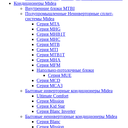
Кондиционеры Midea
Внутренние блоки MTBI
Полупромышленные Неинверторные сплит-
системы Midea
Серия MTA
Серия MHG
Серия MHB1T
Серия MHC
Серия MTB
Серия MTI
Серия MTB1T
Серия MHA
Серия MFM
Напольно-потолочные блоки
Серия MUE
Серия MCD
Серия MCA3
Бытовые инверторные кондиционеры Midea
Ultimate Comfort
Серия Mission
Серия Kid Star
Серия Blanc Inverter
Бытовые неинверторные кондиционеры Midea
Серия Blanc
Серия Mission