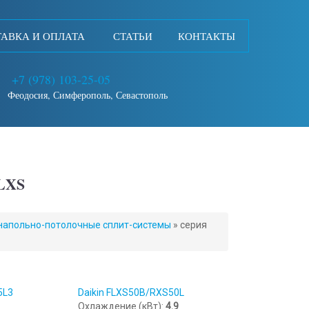
АВКА И ОПЛАТА
СТАТЬИ
КОНТАКТЫ
+7 (978) 103-25-05
Феодосия, Симферополь, Севастополь
LXS
напольно-потолочные сплит-системы
»
серия
5L3
Daikin FLXS50B/RXS50L
Охлаждение (кВт):
4.9