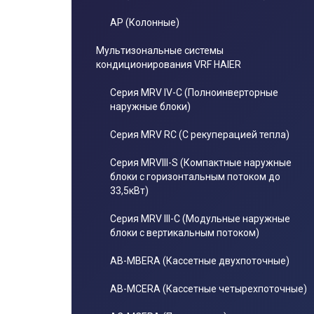
AP (Колонные)
Мультизональные системы
кондиционирования VRF HAIER
Серия MRV IV-C (Полноинверторные
наружные блоки)
Серия MRV RC (С рекуперацией тепла)
Серия MRVIII-S (Компактные наружные
блоки с горизонтальным потоком до
33,5кВт)
Серия MRV III-C (Модульные наружные
блоки с вертикальным потоком)
AB-MBERA (Кассетные двухпоточные)
AB-MCERA (Кассетные четырехпоточные)