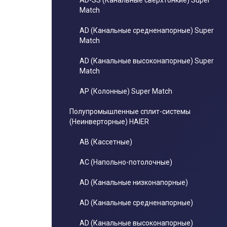
AD-SS (Канальные сверхтонкие) Super
Match
AD (Канальные средненапорные) Super
Match
AD (Канальные высоконапорные) Super
Match
AP (Колонные) Super Match
Полупромышленные сплит-системы
(Неинверторные) HAIER
AB (Кассетные)
AC (Напольно-потолочные)
AD (Канальные низконапорные)
AD (Канальные средненапорные)
AD (Канальные высоконапорные)